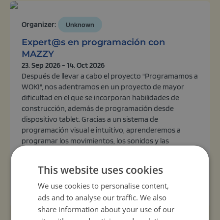
Organizer:
Unknown
Expert@s en programación con
MAZZY
23, Sep 2026 - 14, Oct 2026
Después de llevar a cabo el proyecto "Programamos a
WOKI", nos adentramos en un proyecto de mayor
dificultad en el que se incorporan habilidades de
construcción, además de programación desde
dispositivo tablet. Gracias a un sistema de
programación visual e intuitivo, aprenderemos a
programar los movimientos, los sonidos y las
expresiones faciales de Mazzy. Además, el robot
incluye una botonera co...
This website uses cookies
View activity
We use cookies to personalise content,
ads and to analyse our traffic. We also
share information about your use of our