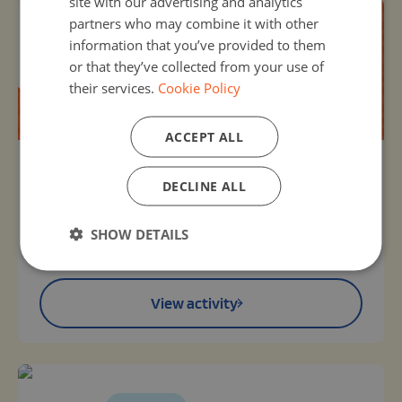
site with our advertising and analytics
partners who may combine it with other
information that you’ve provided to them
or that they’ve collected from your use of
their services.
Cookie Policy
ACCEPT ALL
Organizer:
Unknown
DECLINE ALL
SEMANA DEL CÓDIGO
14, Oct 2026 - 14, Oct 2026
SHOW DETAILS
Mediante programación por bloques, utilizando la
web CODE.ORG, los alumnos deben crear un baile.
View activity