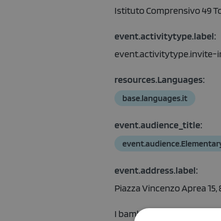
Istituto Comprensivo 49 To
event.activitytype.label:
event.activitytype.invite
resources.Languages:
base.languages.it
event.audience_title:
event.audience.Elementar
event.address.label:
Piazza Vincenzo Aprea 15, 8
I bambini della seconda cla