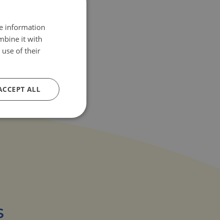
re information
mbine it with
use of their
ACCEPT ALL
s