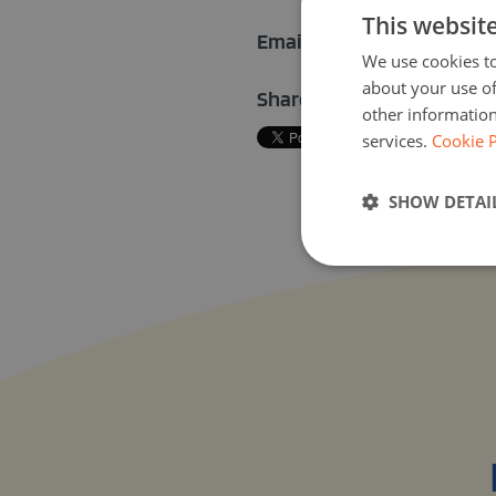
This websit
Email address:
We use cookies to
about your use of
Share activity on:
other information
services.
Cookie P
SHOW DETAI
Italian