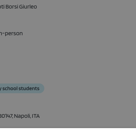
ti Borsi Giurleo
-in-person
y school students
0147, Napoli, ITA
sse Primaria si cimenteranno con il labirinto classico.