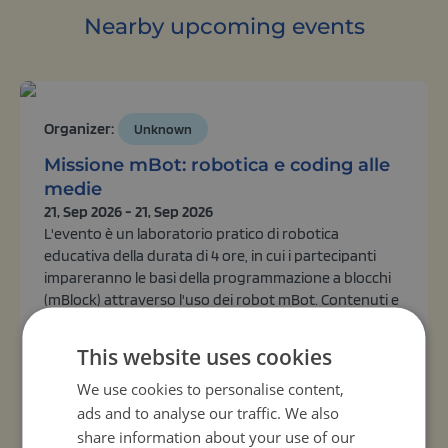
Nearby upcoming events
Organizer:
Unknown
Missione mBot: robotica e coding alle
medie
21, Sep 2026 - 21, Sep 2026
L'evento è un laboratorio pratico di robotica
educativa della durata di 4 ore, in cui i partecipanti
impareranno le basi della programmazione a blocchi
(mBlock) attraverso l'uso dei robot mBot. Contenuti e
metodi: dopo una breve introduzione ai concetti base
della programmazione (sequenze, cicli, condizioni,
This website uses cookies
sensori), i ragazzi lavoreranno in piccoli gruppi per
programmare i propri robot: far perc...
We use cookies to personalise content,
ads and to analyse our traffic. We also
View activity
share information about your use of our