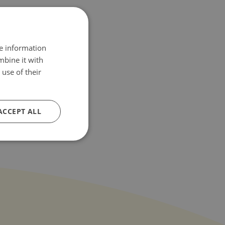
re information
mbine it with
use of their
ACCEPT ALL