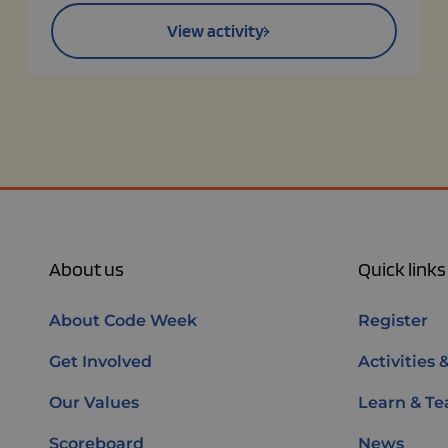
View activity
About us
Quick links
About Code Week
Register
Get Involved
Activities 
Our Values
Learn & Te
Scoreboard
News