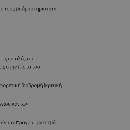
ου τους με δραστηριότητα
τις εντολές του
ις στην πίστα του
φορετική διαδρομή (κριτική
είου και των
μαθαίνουν προγραμματισμό