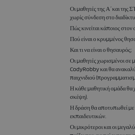
Οι μαθητές της Α΄και της Σ
χωρίς σύνδεση στο διαδίκτ
Πώς κινείται κάποιος στον 
Πού είναι ο κρυμμένος θησ
Και τι να είναι ο θησαυρός;
Οι μαθητές χωρισμένοι σε μ
CodyRobby και θα ανακαλύψ
παιχνιδιού (προγραμματισ
Η κάθε μαθητική ομάδα θα χ
σκέψη).
Η δράση θα αποτυπωθεί με 
εκπαιδευτικών.
Οι μικρότεροι και οι μεγα