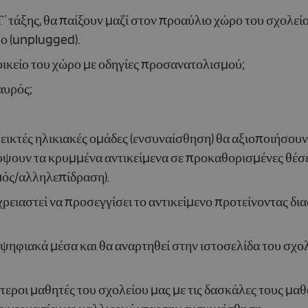
Τ΄τάξης, θα παίξουν μαζί στον προαύλιο χώρο του σχολεί
υο (unplugged).
οικείο του χώρο με οδηγίες προσανατολισμού;
αυρός;
εικτές ηλικιακές ομάδες (ενσυναίσθηση) θα αξιοποιήσουν 
ουν τα κρυμμένα αντικείμενα σε προκαθορισμένες θέσε
μός/αλληλεπίδραση).
ρειαστεί να προσεγγίσει το αντικείμενο προτείνοντας δια
ψηφιακά μέσα και θα αναρτηθεί στην ιστοσελίδα του σχολ
λύτεροι μαθητές του σχολείου μας με τις δασκάλες τους 