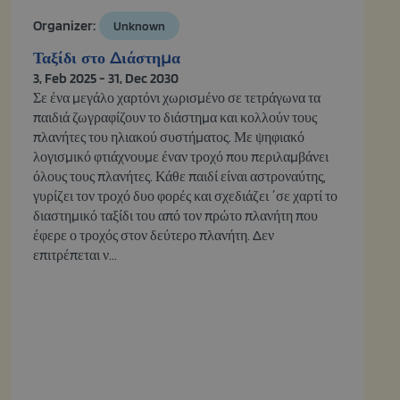
Organizer:
Unknown
Ταξίδι στο Διάστημα
3, Feb 2025 - 31, Dec 2030
Σε ένα μεγάλο χαρτόνι χωρισμένο σε τετράγωνα τα
παιδιά ζωγραφίζουν το διάστημα και κολλούν τους
πλανήτες του ηλιακού συστήματος. Με ψηφιακό
λογισμικό φτιάχνουμε έναν τροχό που περιλαμβάνει
όλους τους πλανήτες. Κάθε παιδί είναι αστροναύτης,
γυρίζει τον τροχό δυο φορές και σχεδιάζει ΄σε χαρτί το
διαστημικό ταξίδι του από τον πρώτο πλανήτη που
έφερε ο τροχός στον δεύτερο πλανήτη. Δεν
επιτρέπεται ν...