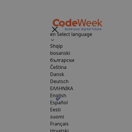
en
Select language
Shqip
bosanski
български
Čeština
Dansk
Deutsch
ΕΛΛΗΝΙΚΑ
English
Español
Eesti
suomi
Français
Hrvatski