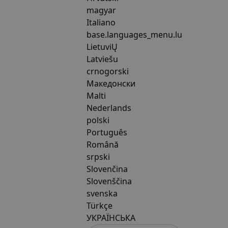
magyar
Italiano
base.languages_menu.lu
LietuviŲ
Latviešu
crnogorski
Македонски
Malti
Nederlands
polski
Português
Română
srpski
Slovenčina
Slovenščina
svenska
Türkçe
УКРАЇНСЬКА