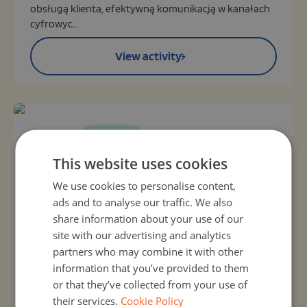
obsługą klienta, efektywną komunikacją w kanałach
cyfrowyc...
View activity
Organizer:
Unknown
Mali odkrywcy AI – programujemy
This website uses cookies
cyfrowy przewodnik po świecie roślin
We use cookies to personalise content,
19, Sep 2026 - 19, Sep 2026
ads and to analyse our traffic. We also
Wydarzenie skierowane jest do dzieci w spektrum
share information about your use of our
autyzmu w wieku 8–12 lat. Jego celem jest rozwijanie
site with our advertising and analytics
kompetencji cyfrowych, kreatywnego myślenia oraz
partners who may combine it with other
pokazanie dzieciom, że technologia i sztuczna
information that you’ve provided to them
inteligencja mogą być narzędziami do poznawania i
opisywania świata. Podczas 3-godzinnych
or that they’ve collected from your use of
warsztatów uczestnicy stworzą cyfrowy przewodnik
their services.
Cookie Policy