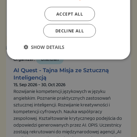
po nowo powstałej pracowni przyrodniczej
Stowarzyszenia AS. Dzie...
ACCEPT ALL
View activity
DECLINE ALL
SHOW DETAILS
Organizer:
Unknown
AI Quest - Tajna Misja ze Sztuczną
Inteligencją
15, Sep 2026 - 30, Oct 2026
Rozwijanie kompetencji językowych w języku
angielskim. Poznanie praktycznych zastosowań
sztucznej inteligencji. Rozwijanie kreatywności i
kompetencji cyfrowych. Nauka współpracy
zespołowej. Kształtowanie krytycznego podejścia do
odpowiedzi generowanych przez AI. OPIS: Uczestnicy
zostają rekrutowani do międzynarodowej agencji „AI