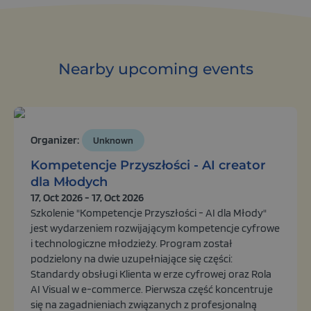
Slovak
Nearby upcoming events
Organizer:
Unknown
Kompetencje Przyszłości - AI creator
dla Młodych
17, Oct 2026 - 17, Oct 2026
Szkolenie "Kompetencje Przyszłości - AI dla Młody"
jest wydarzeniem rozwijającym kompetencje cyfrowe
i technologiczne młodzieży. Program został
podzielony na dwie uzupełniające się części:
Standardy obsługi Klienta w erze cyfrowej oraz Rola
AI Visual w e-commerce. Pierwsza część koncentruje
się na zagadnieniach związanych z profesjonalną