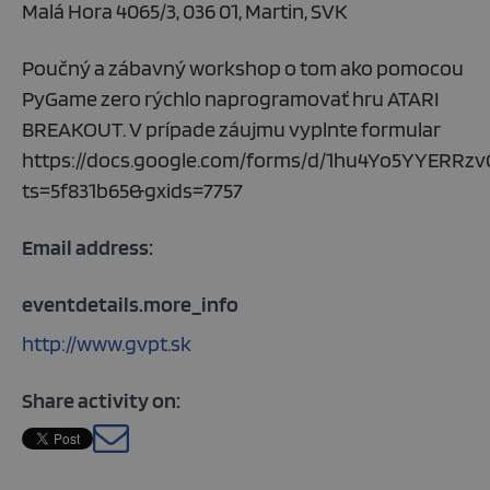
Malá Hora 4065/3, 036 01, Martin, SVK
Poučný a zábavný workshop o tom ako pomocou
PyGame zero rýchlo naprogramovať hru ATARI
BREAKOUT. V prípade záujmu vyplnte formular
https://docs.google.com/forms/d/1hu4Yo5YYERR
ts=5f831b65&gxids=7757
Email address:
eventdetails.more_info
http://www.gvpt.sk
Share activity on: