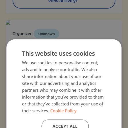
View activity
Organizer:
Unknown
Mój doradca zawodowy
16, Sep 2026 - 24, Sep 2026
This website uses cookies
Wydarzenie to intensywne, 4-godzinne warsztaty
We use cookies to personalise content,
łączące technologię sztucznej inteligencji (Generative
ads and to analyse our traffic. We also
AI) z podstawami programowania webowego
(HTML/CSS). Główną metodą pracy jest nauka przez
share information about your use of our
praktykę. Uczestnicy wykorzystają model Google
site with our advertising and analytics
Gemini do stworzenia spersonalizowanego asystenta
partners who may combine it with other
kariery (Gem), który przeanalizuje ich predyspozycje
information that you’ve provided to them
zawodowe. Następnie, przy użyciu chmurowego
or that they’ve collected from your use of
edytora Editey ...
their services.
Cookie Policy
View activity
ACCEPT ALL