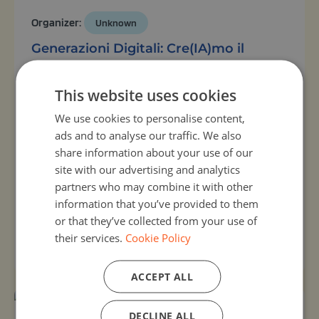
Organizer:
Unknown
Generazioni Digitali: Cre(IA)mo il
Futuro
15, Oct 2026 - 15, Oct 2026
This website uses cookies
Generazioni Digitali: Cre(IA)mo il Futuro vuole
avvicinare giovani e anziani all’uso consapevole e
We use cookies to personalise content,
creativo dell’Intelligenza Artificiale Generativa.
ads and to analyse our traffic. We also
L’iniziativa prevede un laboratorio intergenerazionale,
share information about your use of our
dove i partecipanti apprenderanno i concetti base
site with our advertising and analytics
dell’IA generativa e sperimenteranno strumenti e
partners who may combine it with other
modelli linguistici come ChatGPT, Gemini e DALL·E,
information that you’ve provided to them
capaci di produrre testi, immagini e altri ...
or that they’ve collected from your use of
their services.
Cookie Policy
View activity
ACCEPT ALL
DECLINE ALL