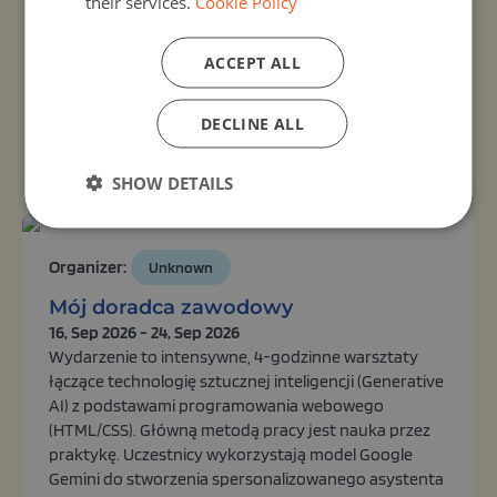
their services.
Cookie Policy
podąża Ozobot. Brak pomysłu? Następnie rzuć
kostką tam, gdzie robot powinien biec. Pokażemy Ci,
jakich kodów potrzebujesz do sterowania robotem.
ACCEPT ALL
Wirtu...
DECLINE ALL
View activity
SHOW DETAILS
Organizer:
Unknown
Mój doradca zawodowy
16, Sep 2026 - 24, Sep 2026
Wydarzenie to intensywne, 4-godzinne warsztaty
łączące technologię sztucznej inteligencji (Generative
AI) z podstawami programowania webowego
(HTML/CSS). Główną metodą pracy jest nauka przez
praktykę. Uczestnicy wykorzystają model Google
Gemini do stworzenia spersonalizowanego asystenta