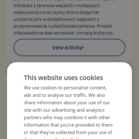
młodzież z terenów wiejskich i mniejszych
miejscowości oraz osoby, które dotąd nie
uczestniczyły w dodatkowych zajęciach z
programowania i cyberbezpieczeństwa. Projekt
odpowiada na dwa wyzwania: rosnącą liczbę osz...
View activity
This website uses cookies
Organizer:
Unknown
We use cookies to personalise content,
Programowanie na dywanie
ads and to analyse our traffic. We also
5, Oct 2026 - 22, Oct 2026
share information about your use of our
Zbuduj miasto, zaprogramuj Ozobota za pomocą
site with our advertising and analytics
kolorowych kodów i wyślij go do eksploracji.
partners who may combine it with other
Projektujesz domy i ulice z papieru. Twoja wyobraźnia
information that you’ve provided to them
nie ma granic. Niezależnie od tego, czy przechodzisz
or that they’ve collected from your use of
przez nią, czy wokół niej: Ty decydujesz, jaką drogą