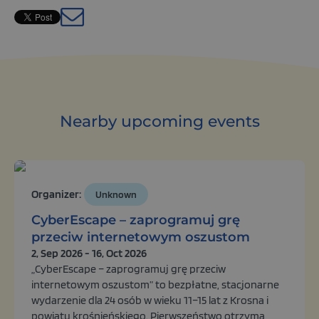
base.languages.
Nearby upcoming events
Organizer:
Unknown
CyberEscape – zaprogramuj grę
przeciw internetowym oszustom
2, Sep 2026 - 16, Oct 2026
„CyberEscape – zaprogramuj grę przeciw
internetowym oszustom” to bezpłatne, stacjonarne
wydarzenie dla 24 osób w wieku 11–15 lat z Krosna i
powiatu krośnieńskiego. Pierwszeństwo otrzyma