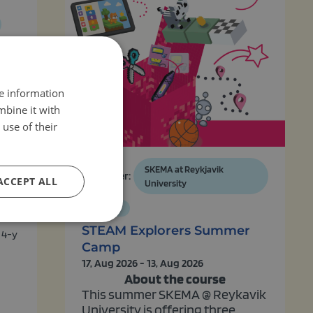
z
re information
mbine it with
i
use of their
h.
ma
SKEMA at Reykjavik
ją do
Organizer:
ACCEPT ALL
University
Weekly
STEAM Explorers Summer
 4-y
Camp
17, Aug 2026 - 13, Aug 2026
About the course
This summer SKEMA @ Reykavik
University is offering three