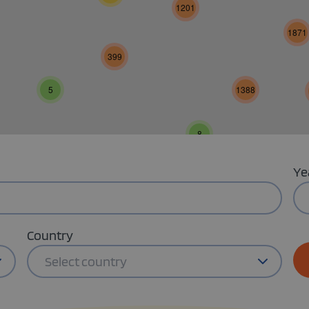
1201
1871
399
5
1388
8
Ye
Country
Select country