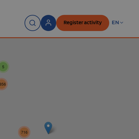
Register activity
EN
5
856
716