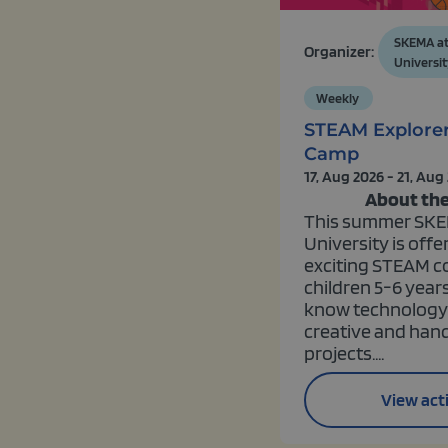
SKEMA at
Organizer:
Universit
Weekly
STEAM Explore
Camp
17, Aug 2026 - 21, Aug
About the
This summer SKE
University is offe
exciting STEAM c
children 5-6 years
know technology
creative and han
projects....
View acti