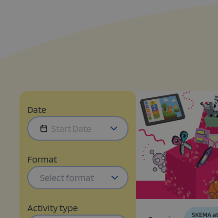
Date
Format
Select format
Activity type
SKEMA at