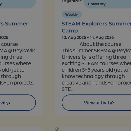
Organizer:
y
University
Weekly
rs Summer
STEAM Explorers Summe
Camp
 2026
10, Aug 2026 - 14, Aug 2026
 course
About the course
MA @ Reykavik
This summer SKEMA @ Reyka
ring three
University is offering three
ourses where
exciting STEAM courses whe
 old get to
children 5-6 years old get to
 through
know technology through
s-on projects.
creative and hands-on projec
STE...
vity
View activity