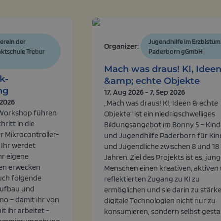
erein der
Jugendhilfe im Erzbistum
Organizer:
nktschule Trebur
Paderborn gGmbH
Mach was draus! KI, Idee
k-
&amp; echte Objekte
ng
17, Aug 2026 - 7, Sep 2026
 2026
„Mach was draus! KI, Ideen & echte
n Workshop führen
Objekte“ ist ein niedrigschwelliges
hritt in die
Bildungsangebot im Bonny 5 – Kind
r Mikrocontroller-
und Jugendhilfe Paderborn für Kin
Ihr werdet
und Jugendliche zwischen 8 und 18
hr eigene
Jahren. Ziel des Projekts ist es, jun
en erwecken
Menschen einen kreativen, aktiven
uch folgende
reflektierten Zugang zu KI zu
Aufbau und
ermöglichen und sie darin zu stärke
no – damit ihr von
digitale Technologien nicht nur zu
t ihr arbeitet -
konsumieren, sondern selbst gestalt