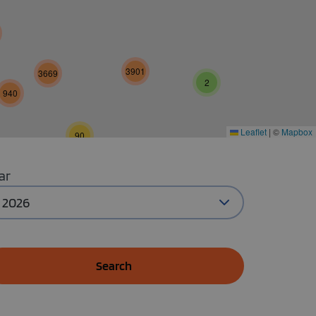
3901
3669
2
940
Leaflet
|
©
Mapbox
90
ar
2026
Search