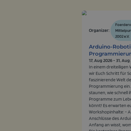
Foerderv
Organizer:
Mittelpu
2002 e.V.
Arduino-Roboti
Programmieru
17, Aug 2026 - 31, Aug
In einem dreiteilige
wir Euch Schritt für Sc
faszinierende Welt de
Programmierung ein. 
staunen, wie schnell i
Programme zum Leb
könnt! Es erwarten e
Workshopinhalte: - 
Anschlüsse des Ardui
Anfang an wisst, womi