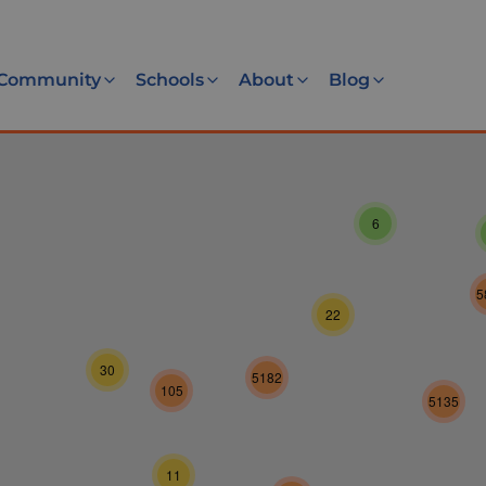
Community
Schools
About
Blog
6
5
22
30
5182
105
5135
11