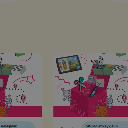
3
 Reykjavik
SKEMA at Reykjavik