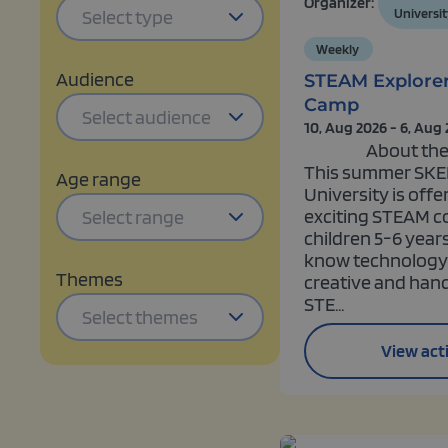
Organizer:
Select type
Universit
Weekly
Audience
STEAM Explore
Camp
Select audience
10, Aug 2026 - 6, Aug
About the
This summer SKE
Age range
University is offe
exciting STEAM c
Select range
children 5-6 years
know technology
Themes
creative and hand
STE...
Select themes
View acti