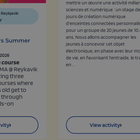
mettre un œuvre une activité mêla
sciences et numérique : un stage de
 Reykjavik
jours de création numérique
y
d'enceintes connectées personnali
pour un groupe de 20 jeunes de 10 
ans. Nous allons accompagner les
rs Summer
jeunes à concevoir cet objet
électronique, en phase avec leur m
 2026
de vie, en favorisant l'entraide, le tr
 course
en ...
MA @ Reykavik
ring three
ourses where
 old get to
 through
ds-on
vity
View activity