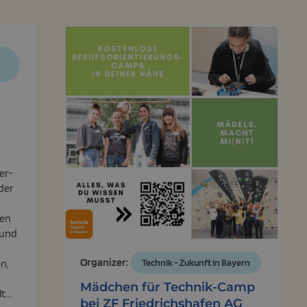
n
er-
der
gen
 und
Organizer:
Technik - Zukunft in Bayern
n,
Mädchen für Technik-Camp
...
bei ZF Friedrichshafen AG