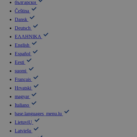
български
Čeština
Dansk
Deutsch
ΕΛΛΗΝΙΚΑ
English
Español
Eesti
suomi
Français
Hrvatski
magyar
Italiano
base.languages_menu.lu
LietuviŲ
Latviešu