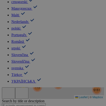
crnogorski
Македонски
Malti
Nederlands
polski
Português
Română
srpski
Slovenčina
Slovenščina
5
svenska
Türkçe
УКРАЇНСЬКА
30
5182
113
5151
Leaflet
|
©
Mapbox
Search by title or description