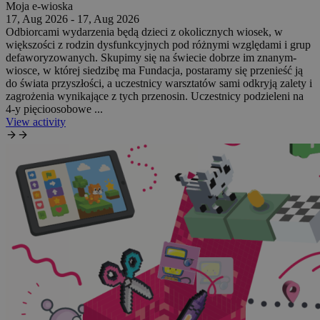
Moja e-wioska
17, Aug 2026 - 17, Aug 2026
Odbiorcami wydarzenia będą dzieci z okolicznych wiosek, w
większości z rodzin dysfunkcyjnych pod różnymi względami i grup
defaworyzowanych. Skupimy się na świecie dobrze im znanym-
wiosce, w której siedzibę ma Fundacja, postaramy się przenieść ją
do świata przyszłości, a uczestnicy warsztatów sami odkryją zalety i
zagrożenia wynikające z tych przenosin. Uczestnicy podzieleni na
4-y pięcioosobowe ...
View activity