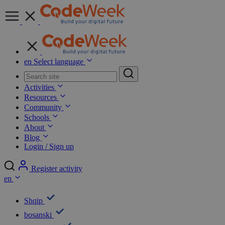
en
Select language
Activities
Resources
Community
Schools
About
Blog
Login / Sign up
Register activity
en
Shqip
bosanski