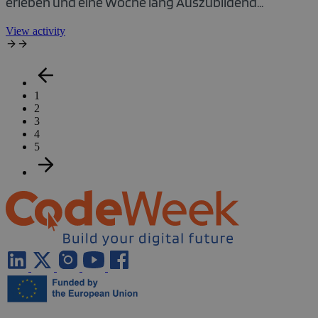
erleben
und eine Woche lang Auszubildend...
View activity
1
2
3
4
5