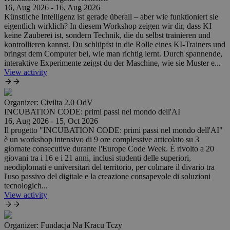
16, Aug 2026 - 16, Aug 2026
Künstliche Intelligenz ist gerade überall – aber wie funktioniert sie
eigentlich wirklich? In diesem Workshop zeigen wir dir, dass KI
keine Zauberei ist, sondern Technik, die du selbst trainieren und
kontrollieren kannst. Du schlüpfst in die Rolle eines KI-Trainers und
bringst dem Computer bei, wie man richtig lernt. Durch spannende,
interaktive Experimente zeigst du der Maschine, wie sie Muster e...
View activity
Organizer:
Civilta 2.0 OdV
INCUBATION CODE: primi passi nel mondo dell'AI
16, Aug 2026 - 15, Oct 2026
Il progetto "INCUBATION CODE: primi passi nel mondo dell'AI"
è un workshop intensivo di 9 ore complessive articolato su 3
giornate consecutive durante l'Europe Code Week. È rivolto a 20
giovani tra i 16 e i 21 anni, inclusi studenti delle superiori,
neodiplomati e universitari del territorio, per colmare il divario tra
l'uso passivo del digitale e la creazione consapevole di soluzioni
tecnologich...
View activity
Organizer:
Fundacja Na Kracu Tczy