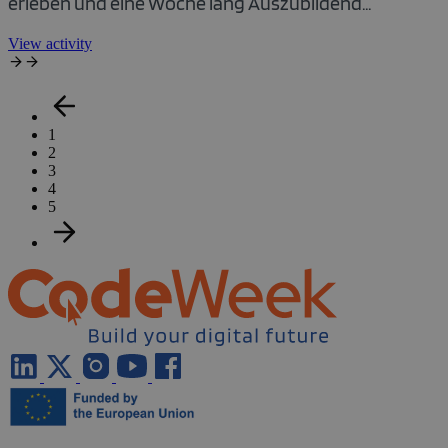
erleben
und eine Woche lang Auszubildend...
View activity
1
2
3
4
5