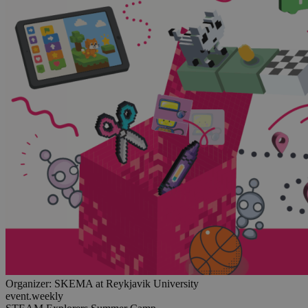
Organizer:
SKEMA at Reykjavik University
event.weekly