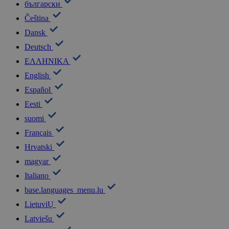
български
Čeština
Dansk
Deutsch
ΕΛΛΗΝΙΚΑ
English
Español
Eesti
suomi
Français
Hrvatski
magyar
Italiano
base.languages_menu.lu
LietuviŲ
Latviešu