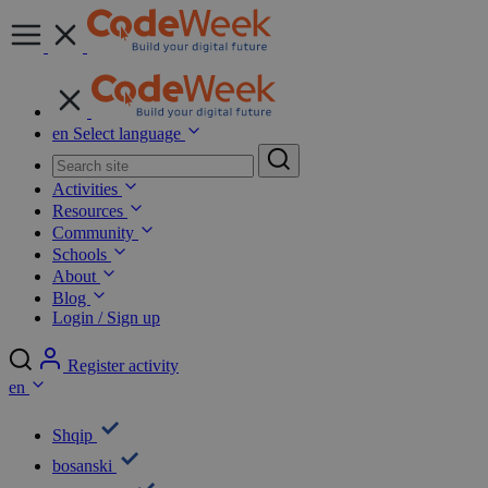
en
Select language
Activities
Resources
Community
Schools
About
Blog
Login / Sign up
Register activity
en
Shqip
bosanski