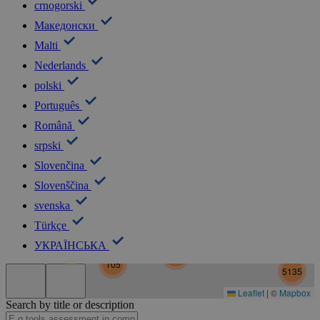
crnogorski
Македонски
Malti
Nederlands
polski
Português
Română
srpski
Slovenčina
Slovenščina
5
svenska
Türkçe
УКРАЇНСЬКА
30
5182
105
5135
Leaflet
|
©
Mapbox
Search by title or description