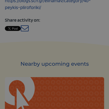
https://blogs.sch.gr/elinamav/category/4o-
peykis-pliroforiki/
Share activity on:
Greek
Nearby upcoming events