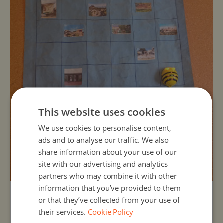
This website uses cookies
We use cookies to personalise content,
ads and to analyse our traffic. We also
share information about your use of our
site with our advertising and analytics
partners who may combine it with other
information that you’ve provided to them
Organizer:
Unknown
or that they’ve collected from your use of
their services.
Cookie Policy
Ταξιδεύουμε στη Νέα Σμύρνη, την Κέρκυρα,