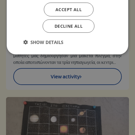
την Κρήτη.
ACCEPT ALL
12, Jan 2026 - 31, Dec 2036
Στο πλαίσιο συμμετοχής του νηπιαγωγείου στο Δίκτυο
DECLINE ALL
Συνεργατικών Σχολείων "
Ταξιδεύουμε, στην Ελλάδα και
την Κύπρο. Στο χθες, στο σήμερα, στο αύριο.
"
SHOW DETAILS
συνεργαστήκαμε με το 11ο Νηπιαγωγείο Κέρκυρας και
το 66ο Πειραματικό Νηπιαγωγείο Ηρακλείου και οι
μαθητές μας δημιούργησαν μια μακέτα πλέγμα, στην
οποία αποτυπώνονταν τα τρία νηπιαγωγεία, οι κεντρι...
View activity