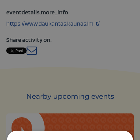
eventdetails.more_info
https://www.daukantas.kaunas.lm.lt/
Share activity on:
Lithuanian
Nearby upcoming events