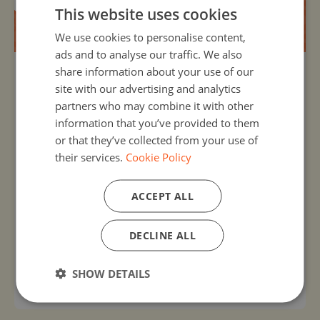
This website uses cookies
We use cookies to personalise content,
ads and to analyse our traffic. We also
share information about your use of our
Organizer:
Unknown
site with our advertising and analytics
Odkoduj emocje z Kolorowym
partners who may combine it with other
potworem
information that you’ve provided to them
12, Oct 2026 - 23, Oct 2026
or that they’ve collected from your use of
Odkoduj emocje z
Kolorowym potworem
to aktywne
their services.
Cookie Policy
zajęcia czytelnicze z elementami kodowania. Podczas
zajęć uczestnicy odkodują kolory emocji. Zabawy w
ACCEPT ALL
kodowanie odbędą się z użyciem maty do kodowania,
kolorowych kubeczków, figur geometrycznych,
zakodowanych puzzli "Bajki.Kodowanka", gier
DECLINE ALL
karcianych, gier interaktywnych oraz kodów QR.
SHOW DETAILS
View activity