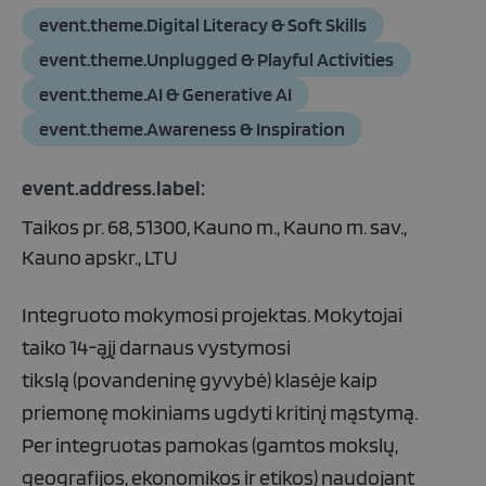
event.theme.Digital Literacy & Soft Skills
event.theme.Unplugged & Playful Activities
event.theme.AI & Generative AI
event.theme.Awareness & Inspiration
event.address.label:
Taikos pr. 68, 51300, Kauno m., Kauno m. sav.,
Kauno apskr., LTU
Integruoto mokymosi projektas. Mokytojai
taik
o
14-ąjį
darnaus vystymosi
tiksl
ą
(
povandeninę gyvybė)
klasėje kaip
priemonę mokiniams ugdyti kritinį mąstymą
.
Per integruotas pamokas (gamtos mokslų,
geografijos, ekonomikos ir etikos) naudojant