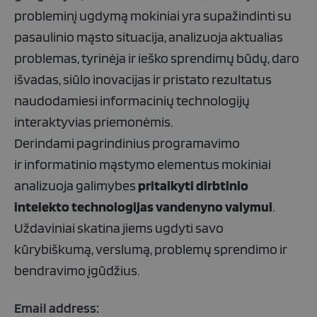
probleminį ugdymą mokiniai yra supažindinti su
pasaulinio mąsto situacija, analizuoja aktualias
problemas, tyrinėja ir ieško sprendimų būdų, daro
išvadas, siūlo inovacijas ir pristato rezultatus
naudodamiesi informacinių technologijų
interaktyvias priemon
ėmi
s.
Derindami pagrindinius programavimo
ir
informatinio
mąstymo elementus
mokiniai
analizuoja galimybes
pritaikyti dirbtinio
intelekto
technologijas vandenyno valymui
.
Uždaviniai skatina
jiems ugdyti savo
kūrybiškumą, verslumą, problemų sprendimo ir
bendravimo įgūdžius
.
Email address: