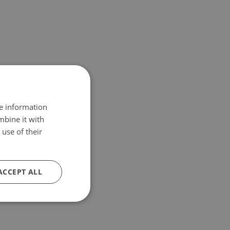
re information
mbine it with
use of their
ACCEPT ALL