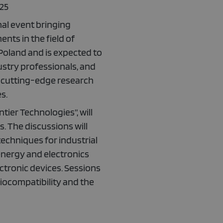
025
nal event bringing
nts in the field of
 Poland and is expected to
ustry professionals, and
e cutting-edge research
s.
ier Technologies”, will
. The discussions will
echniques for industrial
 energy and electronics
ctronic devices. Sessions
 biocompatibility and the