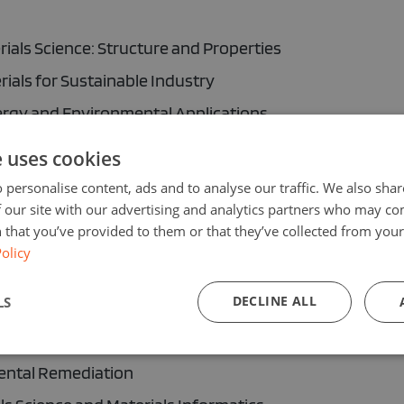
ials Science: Structure and Properties
ials for Sustainable Industry
nergy and Environmental Applications
Materials: Innovations in Sensing and Actuating
e uses cookies
ng in Materials Design and Discovery
 personalise content, ads and to analyse our traffic. We also sha
lymers and Composites for Advanced Engineering
 our site with our advertising and analytics partners who may co
 that you’ve provided to them or that they’ve collected from your 
Their Applications in Electronics
olicy
dical Implants to Tissue Engineering
DECLINE ALL
LS
emperature and Harsh Environments
g: 3D Printing and Additive Manufacturing
mental Remediation