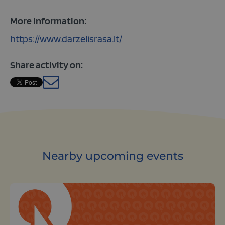
More information:
https://www.darzelisrasa.lt/
Share activity on:
Lithuanian
Nearby upcoming events