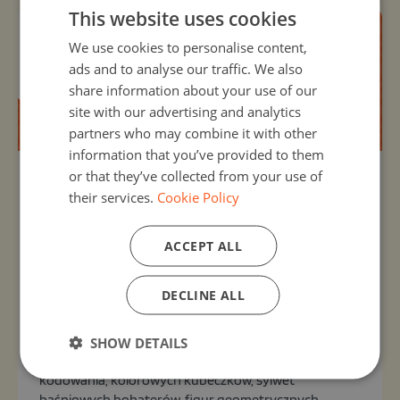
This website uses cookies
We use cookies to personalise content,
ads and to analyse our traffic. We also
share information about your use of our
site with our advertising and analytics
partners who may combine it with other
information that you’ve provided to them
or that they’ve collected from your use of
Organizer:
Unknown
their services.
Cookie Policy
Daily
Code Week w bibliotece - kodowanie z
ACCEPT ALL
bohaterami baśni i bajek
13, Oct 2025 - 31, Oct 2026
DECLINE ALL
Otwarte zajęcia edukacyjne z nauczycielami i uczniami
przedszkoli oraz klas I-III szkoły podstawowej.
Czytanie opowiadania "Narysuj mi bajkę" połączone z
SHOW DETAILS
zabawami w kodowanie z użyciem: maty do
kodowania, kolorowych kubeczków, sylwet
baśniowych bohaterów, figur geometrycznych,