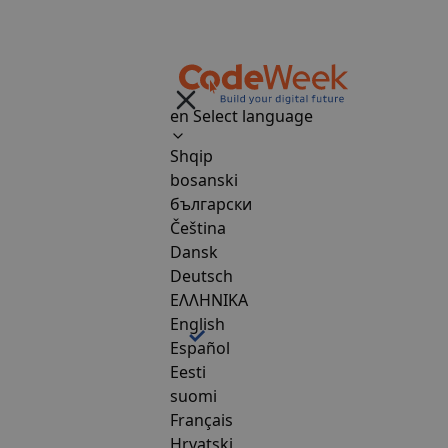
en
Select language
Shqip
bosanski
български
Čeština
Dansk
Deutsch
ΕΛΛΗΝΙΚΑ
English
Español
Eesti
suomi
Français
Hrvatski