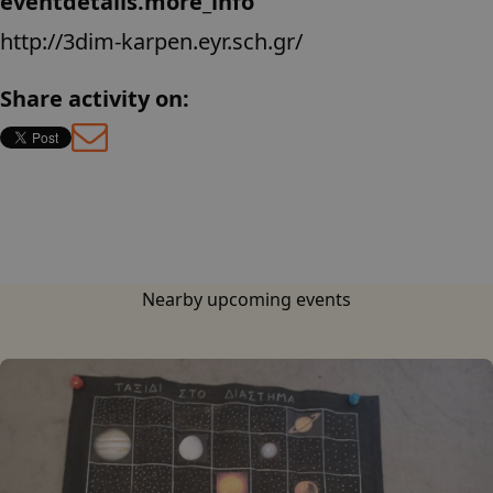
eventdetails.more_info
http://3dim-karpen.eyr.sch.gr/
Share activity on:
Greek
Nearby upcoming events