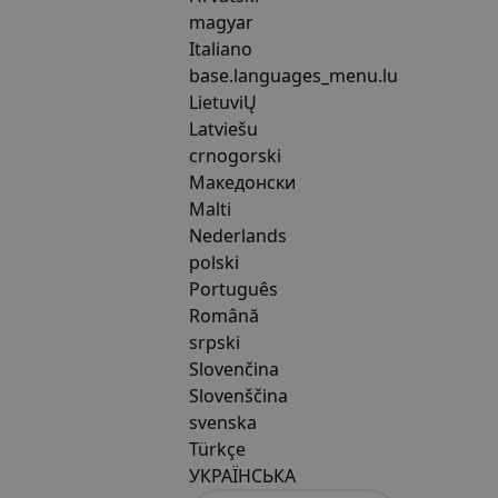
magyar
Italiano
base.languages_menu.lu
LietuviŲ
Latviešu
crnogorski
Македонски
Malti
Nederlands
polski
Português
Română
srpski
Slovenčina
Slovenščina
svenska
Türkçe
УКРАЇНСЬКА