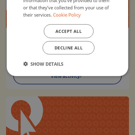
information that you’ve provided to them
or that they’ve collected from your use of
their services.
Cookie Policy
ACCEPT ALL
Organizer:
Unknown
DECLINE ALL
TECNOLOGIA
13, Oct 2020 - 21, Dec 2029
La tecnologia
SHOW DETAILS
View activity