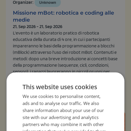
Organizer:
Unknown
Missione mBot: robotica e coding alle
medie
21, Sep 2026 - 21, Sep 2026
L'evento è un laboratorio pratico di robotica
educativa della durata di 4 ore, in cui i partecipanti
impareranno le basi della programmazione a blocchi
(mBlock) attraverso l'uso dei robot mBot. Contenuti e
metodi: dopo una breve introduzione ai concetti base
della programmazione (sequenze, cicli, condizioni,
sensori), i ragazzi lavoreranno in piccoli gruppi per
programmare i propri robot: far perc...
This website uses cookies
View activity
We use cookies to personalise content,
ads and to analyse our traffic. We also
share information about your use of our
site with our advertising and analytics
partners who may combine it with other