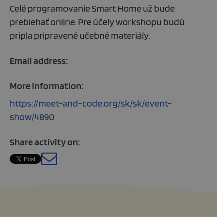
Celé programovanie Smart Home už bude
prebiehať online. Pre účely workshopu budú
pripla pripravené učebné materiály.
Email address:
More information:
https://meet-and-code.org/sk/sk/event-
show/4890
Share activity on:
Slovak