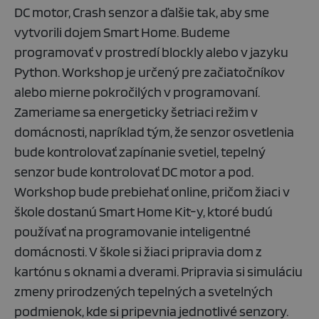
DC motor, Crash senzor a ďalšie tak, aby sme
vytvorili dojem Smart Home. Budeme
programovať v prostredí blockly alebo v jazyku
Python. Workshop je určený pre začiatočníkov
alebo mierne pokročilých v programovaní.
Zameriame sa energeticky šetriaci režim v
domácnosti, napríklad tým, že senzor osvetlenia
bude kontrolovať zapínanie svetiel, tepelný
senzor bude kontrolovať DC motor a pod.
Workshop bude prebiehať online, pričom žiaci v
škole dostanú Smart Home Kit-y, ktoré budú
používať na programovanie inteligentné
domácnosti. V škole si žiaci pripravia dom z
kartónu s oknami a dverami. Pripravia si simuláciu
zmeny prirodzených tepelných a svetelných
podmienok, kde si pripevnia jednotlivé senzory.