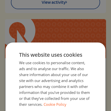
View activity
This website uses cookies
We use cookies to personalise content,
Organizer:
Unknown
ads and to analyse our traffic. We also
share information about your use of our
Międzynarodowy alfabet kodowania
site with our advertising and analytics
19, Oct 2026 - 19, Oct 2026
W ramach obchodów Europejskiego Tygodnia
partners who may combine it with other
Kodowania (Code Week) uczniowie ze szkół
information that you’ve provided to them
partnerskich projektu eTwinning biorą udział w
or that they’ve collected from your use of
wyjątkowej aktywności łączącej naukę kodowania,
their services.
Cookie Policy
języki obce oraz poznawanie kultur Europy. Każda