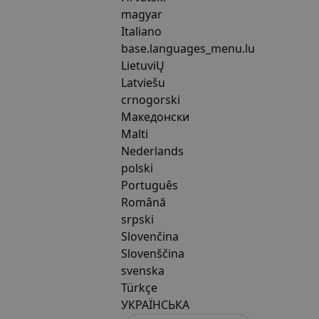
magyar
Italiano
base.languages_menu.lu
LietuviŲ
Latviešu
crnogorski
Македонски
Malti
Nederlands
polski
Português
Română
srpski
Slovenčina
Slovenščina
svenska
Türkçe
УКРАЇНСЬКА