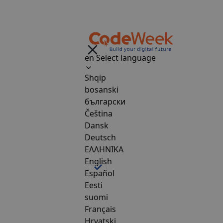
en
Select language
Shqip
bosanski
български
Čeština
Dansk
Deutsch
ΕΛΛΗΝΙΚΑ
English
Español
Eesti
suomi
Français
Hrvatski