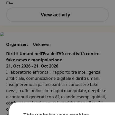
m...
View activity
Organizer:
Unknown
Diritti Umani nell’Era dell’AI: creatività contro
fake news e manipolazione
21, Oct 2026 - 21, Oct 2026
Il laboratorio affronta il rapporto tra intelligenza
artificiale, comunicazione digitale e diritti umani.
Insegneremo ai partecipanti a riconoscere fake
news, truffe online, immagini manipolate, deepfake
e contenuti generati con AI, usando esempi guidati,
confronto di fonti e attività pratiche di verifica. Gli
obiettivi sono sviluppare pensiero critico,
This website uses cookies