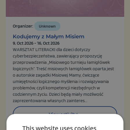
Organizer:
Unknown
Kodujemy z Małym Misiem
9, Oct 2026 - 16, Oct 2026
WARSZTAT LITERACKI dla dzieci dotyczy
cyberbezpieczeństwa, zawierający propozycję
przeprowadzenia „Misiowego turnieju łamigłówek
logicznych”. Treść misiowych łamigłówek oparta jest
o autorskie zagadki Misiowej Mamy, ćwiczące
umiejętności logicznego myślenia i rozwiązywania
problemów, czyli kompetencji niezbędnych w
codziennym życiu. Dzieci będą miały możliwość
zaprezentowania własnych zainteres...
View activity
This website uses cookies