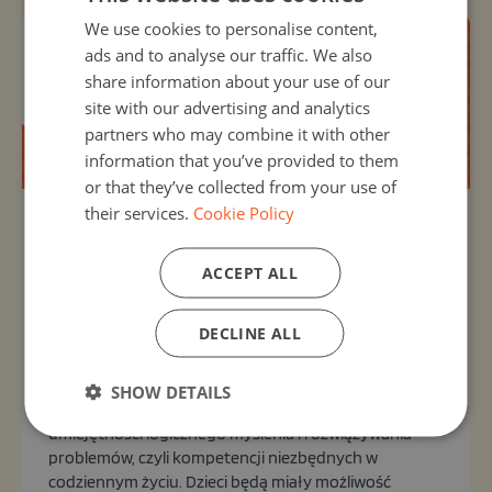
We use cookies to personalise content,
ads and to analyse our traffic. We also
share information about your use of our
site with our advertising and analytics
partners who may combine it with other
information that you’ve provided to them
or that they’ve collected from your use of
their services.
Cookie Policy
Organizer:
Unknown
Kodujemy z Małym Misiem
ACCEPT ALL
9, Oct 2026 - 9, Oct 2026
WARSZTAT LITERACKI dla dzieci dotyczy
DECLINE ALL
cyberbezpieczeństwa, zawierający propozycję
przeprowadzenia „Misiowego turnieju łamigłówek
logicznych”. Treść misiowych łamigłówek oparta jest
SHOW DETAILS
o autorskie zagadki Misiowej Mamy, ćwiczące
umiejętności logicznego myślenia i rozwiązywania
problemów, czyli kompetencji niezbędnych w
codziennym życiu. Dzieci będą miały możliwość