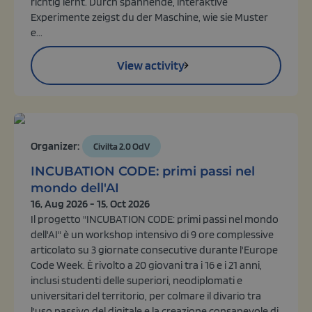
richtig lernt. Durch spannende, interaktive
Experimente zeigst du der Maschine, wie sie Muster
e...
View activity
Organizer:
Civilta 2.0 OdV
INCUBATION CODE: primi passi nel
mondo dell'AI
16, Aug 2026 - 15, Oct 2026
Il progetto "INCUBATION CODE: primi passi nel mondo
dell'AI" è un workshop intensivo di 9 ore complessive
articolato su 3 giornate consecutive durante l'Europe
Code Week. È rivolto a 20 giovani tra i 16 e i 21 anni,
inclusi studenti delle superiori, neodiplomati e
universitari del territorio, per colmare il divario tra
l'uso passivo del digitale e la creazione consapevole di