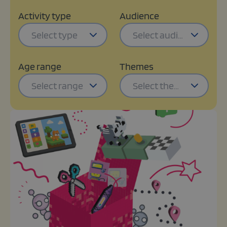
Activity type
Audience
Select type
Select audience
Age range
Themes
Select range
Select themes