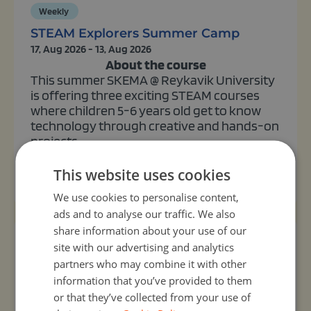
Weekly
STEAM Explorers Summer Camp
17, Aug 2026 - 13, Aug 2026
About the course
This summer SKEMA @ Reykavik University
is offering three exciting STEAM courses
where children 5-6 years old get to know
technology through creative and hands-on
projects....
This website uses cookies
View activity
We use cookies to personalise content,
ads and to analyse our traffic. We also
share information about your use of our
site with our advertising and analytics
partners who may combine it with other
information that you’ve provided to them
or that they’ve collected from your use of