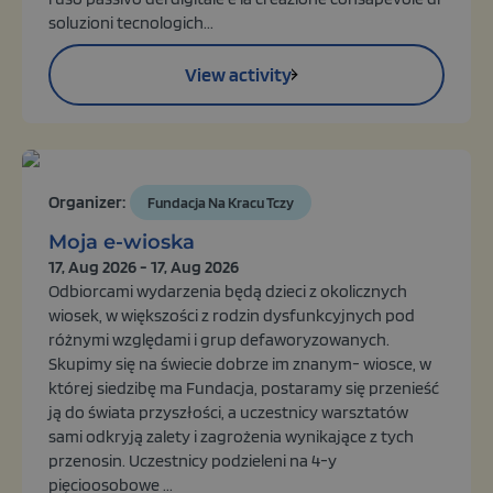
soluzioni tecnologich...
View activity
Organizer:
Fundacja Na Kracu Tczy
Moja e-wioska
17, Aug 2026 - 17, Aug 2026
Odbiorcami wydarzenia będą dzieci z okolicznych
wiosek, w większości z rodzin dysfunkcyjnych pod
różnymi względami i grup defaworyzowanych.
Skupimy się na świecie dobrze im znanym- wiosce, w
której siedzibę ma Fundacja, postaramy się przenieść
ją do świata przyszłości, a uczestnicy warsztatów
sami odkryją zalety i zagrożenia wynikające z tych
przenosin. Uczestnicy podzieleni na 4-y
pięcioosobowe ...