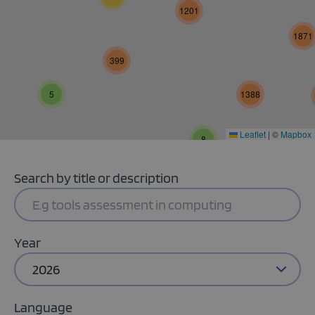
1201
1871
399
5
1388
Leaflet
|
©
Mapbox
8
Search by title or description
Year
2026
Language