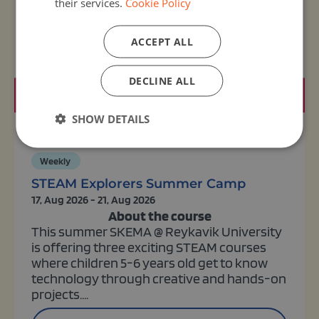
their services.
Cookie Policy
ACCEPT ALL
DECLINE ALL
SHOW DETAILS
Organizer:
SKEMA at Reykjavik University
Weekly
STEAM Explorers Summer Camp
17, Aug 2026 - 21, Aug 2026
About the course
This summer SKEMA @ Reykavik University
is offering three exciting STEAM courses
where children 5-6 years old get to know
technology through creative and hands-on
projects....