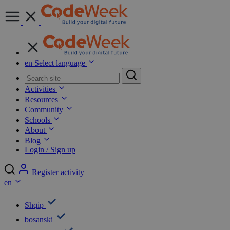
en
Select language
Activities
Resources
Community
Schools
About
Blog
Login / Sign up
Register activity
en
Shqip
bosanski