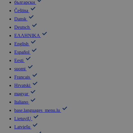
български
Čeština
Dansk
Deutsch
ΕΛΛΗΝΙΚΑ
English
Español
Eesti
suomi
Français
Hrvatski
magyar
Italiano
base.languages_menu.lu
LietuviŲ
Latviešu