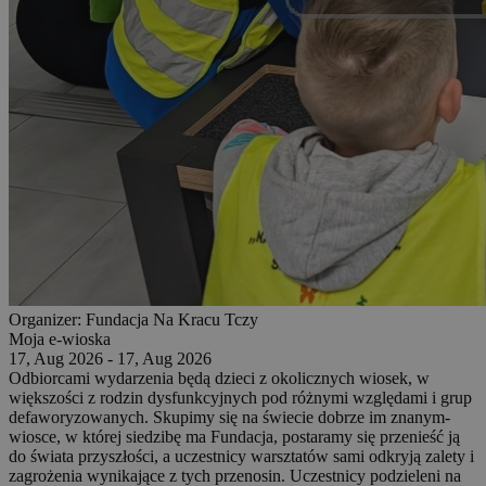
Organizer:
Fundacja Na Kracu Tczy
Moja e-wioska
17, Aug 2026 - 17, Aug 2026
Odbiorcami wydarzenia będą dzieci z okolicznych wiosek, w
większości z rodzin dysfunkcyjnych pod różnymi względami i grup
defaworyzowanych. Skupimy się na świecie dobrze im znanym-
wiosce, w której siedzibę ma Fundacja, postaramy się przenieść ją
do świata przyszłości, a uczestnicy warsztatów sami odkryją zalety i
zagrożenia wynikające z tych przenosin. Uczestnicy podzieleni na