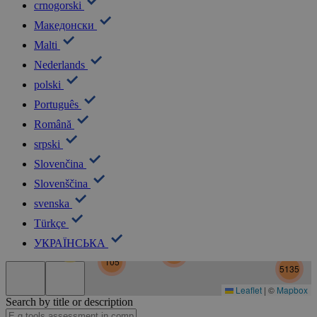
crnogorski
Македонски
Malti
Nederlands
polski
Português
Română
srpski
Slovenčina
Slovenščina
5
svenska
Türkçe
УКРАЇНСЬКА
30
5182
105
5135
Leaflet
|
©
Mapbox
Search by title or description