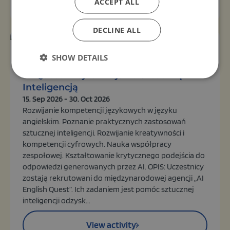
ACCEPT ALL
DECLINE ALL
Organizer:
SHOW DETAILS
Unknown
AI Quest - Tajna Misja ze Sztuczną
Inteligencją
15, Sep 2026 - 30, Oct 2026
Rozwijanie kompetencji językowych w języku
angielskim. Poznanie praktycznych zastosowań
sztucznej inteligencji. Rozwijanie kreatywności i
kompetencji cyfrowych. Nauka współpracy
zespołowej. Kształtowanie krytycznego podejścia do
odpowiedzi generowanych przez AI. OPIS: Uczestnicy
zostają rekrutowani do międzynarodowej agencji „AI
English Quest”. Ich zadaniem jest pomóc sztucznej
inteligencji odzysk...
View activity