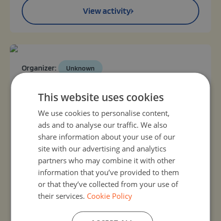
View activity
Organizer:
Unknown
Mój doradca zawodowy
This website uses cookies
16, Sep 2026 - 24, Sep 2026
Wydarzenie to intensywne, 4-godzinne warsztaty
We use cookies to personalise content,
łączące technologię sztucznej inteligencji (Generative
ads and to analyse our traffic. We also
AI) z podstawami programowania webowego
share information about your use of our
(HTML/CSS). Główną metodą pracy jest nauka przez
site with our advertising and analytics
praktykę. Uczestnicy wykorzystają model Google
partners who may combine it with other
Gemini do stworzenia spersonalizowanego asystenta
information that you’ve provided to them
kariery (Gem), który przeanalizuje ich predyspozycje
or that they’ve collected from your use of
zawodowe. Następnie, przy użyciu chmurowego
edytora Editey ...
their services.
Cookie Policy
View activity